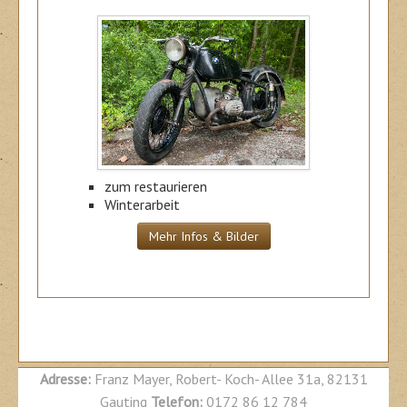
zum restaurieren
Winterarbeit
Mehr Infos & Bilder
BMW R60/2 R51/3 R67 R67/2 R68 R60/2 R69S
Adresse:
Franz Mayer, Robert- Koch- Allee 31a, 82131
Gauting
Telefon:
0172 86 12 784